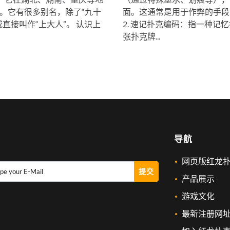
。它有很多别名，除了“九十
面。这通常是用于作弊的手段
直接叫作“上大人”。 认识上
2. 速记扑克编码：指一种记
张扑克牌...
导航
网页版红龙
提交
pe your E-Mail
产品展示
游戏文化
最新注册网