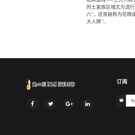
的土家族区域尤为流行
六”，还常被称为花牌或
大人牌 “...
订阅
Ty