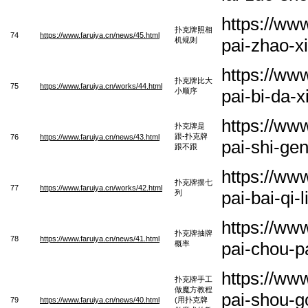
https://ww
扑克牌照相
74
https://www.faruiya.cn/news/45.html
pai-zhao-x
机规则
https://ww
扑克牌比大
75
https://www.faruiya.cn/works/44.html
pai-bi-da-
小顺序
https://ww
扑克牌是
跟-扑克牌
76
https://www.faruiya.cn/news/43.html
pai-shi-ge
跟不跟
https://ww
扑克牌摆七
77
https://www.faruiya.cn/works/42.html
pai-bai-qi-
列
https://ww
扑克牌抽牌
78
https://www.faruiya.cn/news/41.html
pai-chou-p
概率
https://ww
扑克牌手工
做魔方教程
pai-shou-g
79
https://www.faruiya.cn/news/40.html
(用扑克牌