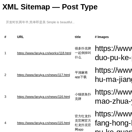
XML Sitemap — Post Type
开发时长两年半,简单即是美 Simple is beautiful...
#
URL
title
# Images
https://ww
很多扑克牌
一起倒掉叫
1
https://www.faruiya.cn/works/118.html
duo-pu-ke-
什么
https://ww
平湖麻将
2
https://www.faruiya.cn/news/117.html
hu-ma-jian
app下载
https://ww
小猫抓鱼扑
3
https://www.faruiya.cn/news/116.html
mao-zhua-
克牌
https://ww
官方红龙扑
fang-hong-
克官网官方
4
https://www.faruiya.cn/news/115.html
红龙扑克官
网app
pu-ke-gua