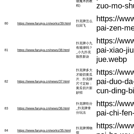
做魔术的教
zuo-mo-sh
程)
https://ww
扑克牌怎么
80
https://www.faruiya.cn/works/39.html
pai-zen-me
往回飞
https://ww
扑克牌小九
pai-xiao-ji
有规律吗？
81
https://www.faruiya.cn/news/38.html
_小九扑克
致胜新诀
jue.webp
https://ww
扑克牌多大
才能切黄瓜
pai-duo-da
片、扑克牌
82
https://www.faruiya.cn/news/37.html
尺寸定标：
黄瓜切片新
cun-ding-b
妙招
https://ww
扑克牌吃分
_扑克牌拿
83
https://www.faruiya.cn/news/36.html
pai-chi-fe
分玩法
https://ww
扑克牌博物
84
https://www.faruiya.cn/works/35.html
馆