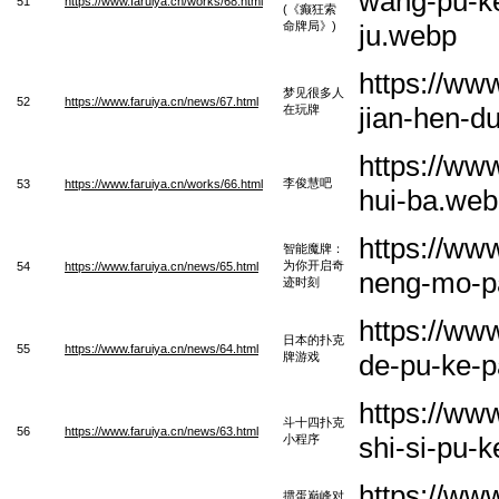
wang-pu-ke
51
https://www.faruiya.cn/works/68.html
(《癫狂索
命牌局》)
ju.webp
https://ww
梦见很多人
52
https://www.faruiya.cn/news/67.html
jian-hen-d
在玩牌
https://ww
李俊慧吧
53
https://www.faruiya.cn/works/66.html
hui-ba.we
https://ww
智能魔牌：
为你开启奇
54
https://www.faruiya.cn/news/65.html
neng-mo-pai
迹时刻
https://ww
日本的扑克
55
https://www.faruiya.cn/news/64.html
de-pu-ke-p
牌游戏
https://ww
斗十四扑克
56
https://www.faruiya.cn/news/63.html
shi-si-pu-
小程序
https://ww
掼蛋巅峰对