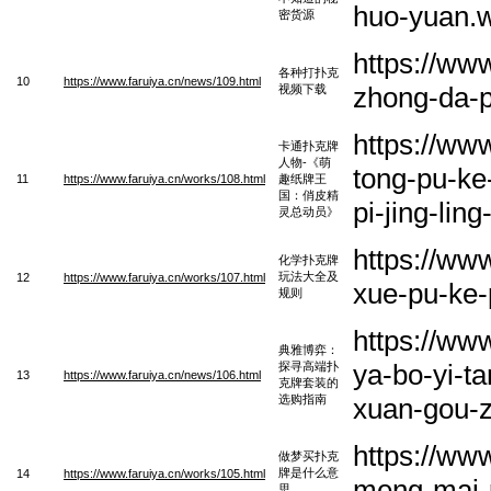
huo-yuan.
密货源
https://ww
各种打扑克
10
https://www.faruiya.cn/news/109.html
zhong-da-p
视频下载
https://ww
卡通扑克牌
人物-《萌
tong-pu-ke
11
https://www.faruiya.cn/works/108.html
趣纸牌王
国：俏皮精
pi-jing-li
灵总动员》
https://ww
化学扑克牌
玩法大全及
12
https://www.faruiya.cn/works/107.html
xue-pu-ke-
规则
https://ww
典雅博弈：
ya-bo-yi-t
探寻高端扑
13
https://www.faruiya.cn/news/106.html
克牌套装的
选购指南
xuan-gou-
https://ww
做梦买扑克
牌是什么意
14
https://www.faruiya.cn/works/105.html
meng-mai-p
思