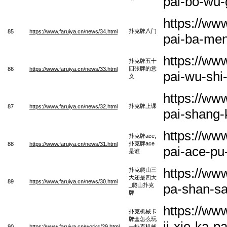
pai-bo-wu
https://ww
扑克牌八门
85
https://www.faruiya.cn/news/34.html
pai-ba-me
https://ww
扑克牌五十
四张牌的意
86
https://www.faruiya.cn/news/33.html
pai-wu-shi
义
https://ww
扑克牌上课
87
https://www.faruiya.cn/news/32.html
pai-shang
https://ww
扑克牌ace,
扑克牌ace
88
https://www.faruiya.cn/news/31.html
pai-ace-pu
是谁
https://ww
扑克爬山三
大还是四大
89
https://www.faruiya.cn/news/30.html
pa-shan-sa
_爬山扑克
牌
https://ww
扑克机械卡
牌盒怎么玩
ji-xie-ka-
90
https://www.faruiya.cn/works/29.html
—扑克机械