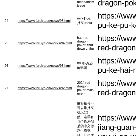
dragon-po
mechanism
issue
https://ww
nerv扑克_
24
https://www.faruiya.cn/news/95.html
pu-ke-pu-k
扑克uncut
https://ww
has red
dragon
25
https://www.faruiya.cn/works/94.html
poker shut
red-dragon
down zhihu
https://ww
888扑克还
26
https://www.faruiya.cn/news/93.html
pu-ke-hai
能玩吗
https://ww
2024 red
dragon
27
https://www.faruiya.cn/works/92.html
poker main
red-dragon
event
麻将馆可不
可以推扑克
机玩(当
https://ww
然，这里有
几个伪原创
jiang-guan-
后的中文标
题供您选
择：1. 棋牌