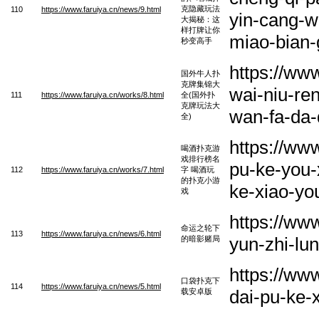
克隐藏玩法
110
https://www.faruiya.cn/news/9.html
yin-cang-w
大揭秘：这
样打牌让你
miao-bian
秒变高手
https://ww
国外牛人扑
克牌集锦大
wai-niu-ren
111
https://www.faruiya.cn/works/8.html
全(国外扑
克牌玩法大
wan-fa-da
全)
https://ww
喝酒扑克游
戏排行榜名
pu-ke-you-
112
https://www.faruiya.cn/works/7.html
字 喝酒玩
的扑克小游
ke-xiao-yo
戏
https://ww
命运之轮下
113
https://www.faruiya.cn/news/6.html
yun-zhi-lu
的暗影赌局
https://ww
口袋扑克下
114
https://www.faruiya.cn/news/5.html
dai-pu-ke-
载安卓版