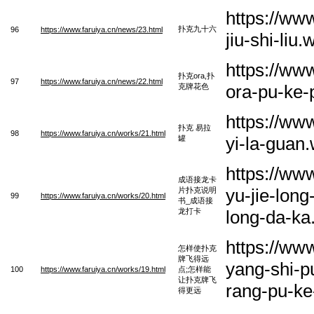
https://ww
扑克九十六
96
https://www.faruiya.cn/news/23.html
jiu-shi-liu
https://ww
扑克ora,扑
97
https://www.faruiya.cn/news/22.html
ora-pu-ke-
克牌花色
https://ww
扑克 易拉
98
https://www.faruiya.cn/works/21.html
yi-la-guan
罐
https://ww
成语接龙卡
yu-jie-lon
片扑克说明
99
https://www.faruiya.cn/works/20.html
书_成语接
龙打卡
long-da-ka
https://ww
怎样使扑克
牌飞得远
yang-shi-p
100
https://www.faruiya.cn/works/19.html
点;怎样能
让扑克牌飞
rang-pu-ke
得更远