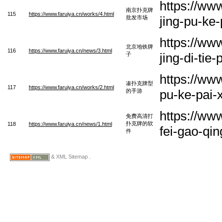
https://ww
南京扑克牌
115
https://www.faruiya.cn/works/4.html
jing-pu-ke
批发市场
https://ww
北京地铁牌
116
https://www.faruiya.cn/news/3.html
jing-di-tie
子
https://ww
凑扑克牌型
117
https://www.faruiya.cn/works/2.html
pu-ke-pai-
的手游
https://ww
免费高清打
扑克牌的软
118
https://www.faruiya.cn/news/1.html
fei-gao-qi
件
& XML Sitemap .