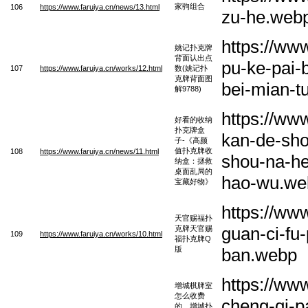
家驹组合
106
https://www.faruiya.cn/news/13.html
zu-he.web
https://ww
姚记扑克牌
背面认出点
pu-ke-pai-
107
https://www.faruiya.cn/works/12.html
数(姚记扑
克牌背面图
bei-mian-t
解9788)
https://ww
好看的收纳
扑克牌盒
kan-de-sho
子-《高颜
值扑克牌收
108
https://www.faruiya.cn/news/11.html
shou-na-he
纳盒：拯救
桌面乱局的
hao-wu.we
宝藏好物》
https://ww
天官赐福扑
guan-ci-fu-
克牌天官赐
109
https://www.faruiya.cn/works/10.html
福扑克牌Q
版
ban.webp
https://ww
增城棋牌室
怎么收费
cheng-qi-p
的、增城扑