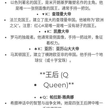
以色列著名的国王，是米开朗基罗雕塑名作的主角。他
是唯一一张侧面像的国王，通常手持一把剑。
♥️ K：查理曼大帝
法兰克国王，建立了庞大的查理曼帝国。他被称为“欧洲
之父”。注意：红心K是唯一是唯一没有胡子的国王。
♦️ K：凯撒大帝
罗马的独裁者。他通常是侧面像，手持一把战斧，象征
着权力。
♣️ K：亚历：亚历山大大帝
马其顿国王，建立了横跨欧亚非的帝国。他手持一个地
球仪（或十字宝珠）。
**王后 (Q
Queen)**
♠️ Q：帕拉斯·雅典娜
希腊神话中的智慧与战争女神。她是四张王后牌中唯一