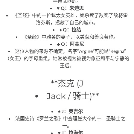
手持武器的。
♥️ Q：朱迪思
《圣经》中的一位犹太女英雄，她杀死了敌死了敌将霍
洛芬斯，拯救了自己的城市。
♦️ Q：拉结
《圣经》中雅各的妻子，以美貌和善良著称。
♣️ Q：阿金尼
这位人物的来源不确定，名字“Argine”可能是“Regina”
（女王）的字母重组。她常被视为被视为象征和平与宁静的
王后。
**杰克 (J
Jack / 骑士)**
♠️ J：奥吉尔
法国史诗《罗兰之歌》中查理曼大帝的十二圣骑士之
一。
♥️ J：拉海尔