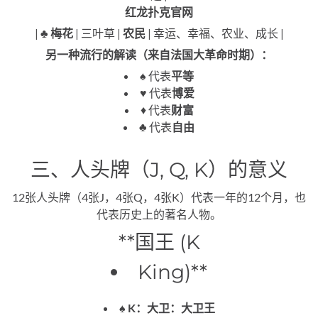
红龙扑克官网
|
♣️ 梅花
| 三叶草 |
农民
| 幸运、幸福、农业、成长 |
另一种流行的解读（来自法国大革命时期）：
♠️ 代表
平等
♥️ 代表
博爱
♦️ 代表
财富
♣️ 代表
自由
三、人头牌（J, Q, K）的意义
12张人头牌（4张J，4张Q，4张K）代表一年的12个月，也
代表历史上的著名人物。
**国王 (K
King)**
♠️ K：大卫：大卫王