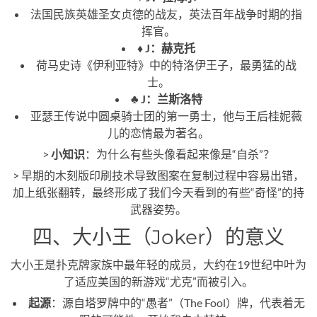
法国民族英雄圣女贞德的战友，英法百年战争时期的指
挥官。
♦️ J：赫克托
荷马史诗《伊利亚特》中的特洛伊王子，最勇猛的战
士。
♣️ J：兰斯洛特
亚瑟王传说中圆桌骑士团的第一勇士，他与王后桂妮薇
儿的恋情最为著名。
>
小知识
：为什么有些头像看起来像是“自杀”？
> 早期的木刻版印刷技术导致图案在复制过程中容易出错，
加上纸张翻转，最终形成了我们今天看到的有些“奇怪”的持
武器姿势。
四、大小王（Joker）的意义
大小王是扑克牌家族中最年轻的成员，大约在19世纪中叶为
了适应美国的新游戏“尤克”而被引入。
起源
：源自塔罗牌中的“愚者”（The Fool）牌，代表着无