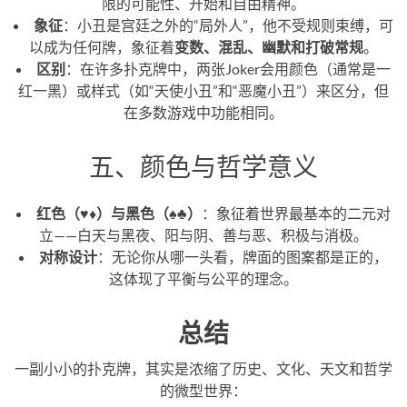
限的可能性、开始和自由精神。
象征
：小丑是宫廷之外的“局外人”，他不受规则束缚，可
以成为任何牌，象征着
变数、混乱、幽默和打破常规
。
区别
：在许多扑克牌中，两张Joker会用颜色（通常是一
红一黑）或样式（如“天使小丑”和“恶魔小丑”）来区分，但
在多数游戏中功能相同。
五、颜色与哲学意义
红色（♥️♦️）与黑色（♠️♣️）
：象征着世界最基本的二元对
立——白天与黑夜、阳与阴、善与恶、积极与消极。
对称设计
：无论你从哪一头看，牌面的图案都是正的，
这体现了平衡与公平的理念。
总结
一副小小的扑克牌，其实是浓缩了历史、文化、天文和哲学
的微型世界：