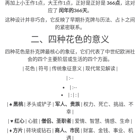
再加上小王作1点，大王作1点，正好是正好是
366点
，这对
应了
闰年的366天
。
这种设计并非巧合，它反映了早期扑克牌与历法、占卜之间
的紧密联系。
二、四种花色的意义
四种花色是扑克牌最核心的象征，它们代表了中世纪欧洲社
会的四个主要阶层或生活的四个方面。
| 花色 | 符号 | 传统象征意义 | 现代常见解读 |
| :--
| :--
| : | : |
|
♠️ 黑桃
| 矛头或铲子 |
军人、贵族
| 权力、死亡、挑战、不
幸 |
|
♥️ 红心
| 心脏 |
僧侣、圣职者
| 爱情、智慧、情感、生命 |
|
♦️ 方片
| 砖块或钻石 |
商人、市民
| 财富、金钱、事业、机
遇 |