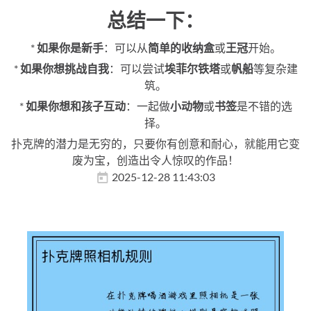
总结一下：
*
如果你是新手
：可以从
简单的收纳盒
或
王冠
开始。
*
如果你想挑战自我
：可以尝试
埃菲尔铁塔
或
帆船
等复杂建
筑。
*
如果你想和孩子互动
：一起做
小动物
或
书签
是不错的选
择。
扑克牌的潜力是无穷的，只要你有创意和耐心，就能用它变
废为宝，创造出令人惊叹的作品！
2025-12-28 11:43:03