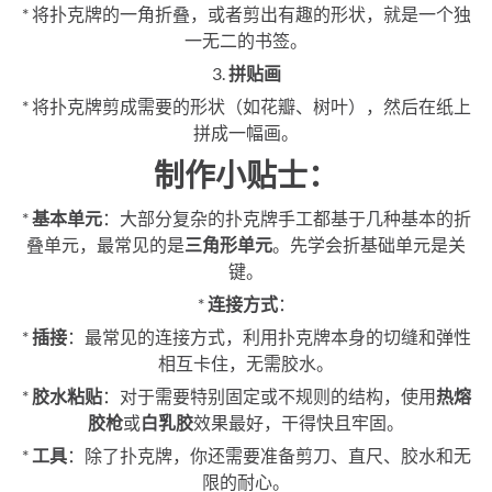
* 将扑克牌的一角折叠，或者剪出有趣的形状，就是一个独
一无二的书签。
3.
拼贴画
* 将扑克牌剪成需要的形状（如花瓣、树叶），然后在纸上
拼成一幅画。
制作小贴士：
*
基本单元
：大部分复杂的扑克牌手工都基于几种基本的折
叠单元，最常见的是
三角形单元
。先学会折基础单元是关
键。
*
连接方式
：
*
插接
：最常见的连接方式，利用扑克牌本身的切缝和弹性
相互卡住，无需胶水。
*
胶水粘贴
：对于需要特别固定或不规则的结构，使用
热熔
胶枪
或
白乳胶
效果最好，干得快且牢固。
*
工具
：除了扑克牌，你还需要准备剪刀、直尺、胶水和无
限的耐心。