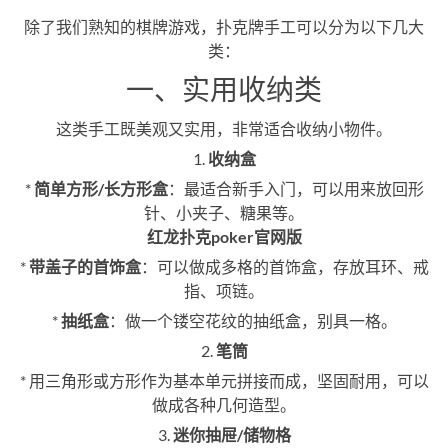
除了我们熟知的棋牌游戏，扑克牌手工可以分为以下几大
类：
一、实用收纳类
这类手工既美观又实用，非常适合收纳小物件。
1.
收纳盒
*
简单方形/长方形盒
：最适合新手入门，可以用来放回形
针、小夹子、糖果等。
红龙扑克poker官网版
*
带盖子的首饰盒
：可以做成多格的首饰盒，存放耳环、戒
指、项链。
*
抽纸盒
：做一个镂空花纹的抽纸盒，别具一格。
2.
笔筒
* 用三角形或方形作为基本单元拼接而成，坚固耐用，可以
做成各种几何造型。
3.
迷你抽屉/储物格