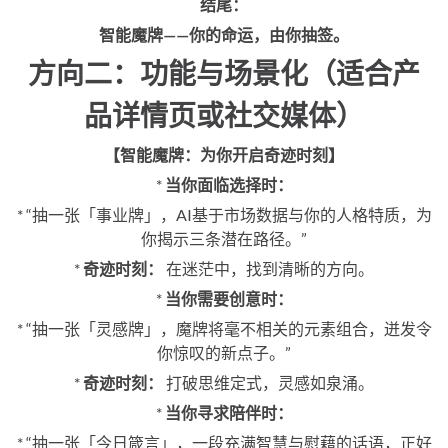
结尾：
智能魔牌——你的命运，由你抽签。
方向二：功能与场景化（适合产
品详情页或社交媒体）
【智能魔牌：为你开启奇迹时刻】
*
当你面临选择时：
* “抽一张「事业牌」，AI基于市场数据与你的人格特质，为
你揭示三条潜在路径。”
*
奇迹时刻：
在迷茫中，找到清晰的方向。
*
当你需要创意时：
* “抽一张「灵感牌」，魔牌将毫不相关的元素组合，迸发令
你惊叹的新点子。”
*
奇迹时刻：
打破思维定式，灵感如泉涌。
*
当你寻求陪伴时：
* “抽一张「今日箴言」，一段充满智慧与慰藉的话语，正好