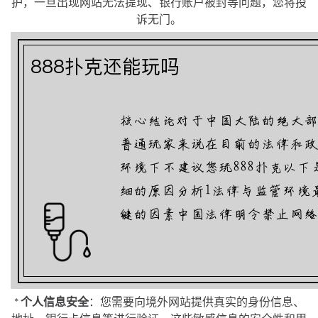
护，一旦出现网站无法提现、银行账户被封等问题，您将投
诉无门。
*
个人信息安全
：您需要向境外网站提供真实的身份信息、