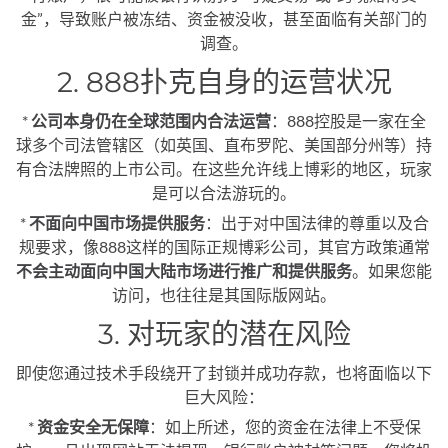
金”，导致账户被冻结、资金被没收，甚至面临有关部门的
调查。
2. 888扑克自身的运营状况
*
公司本身仍在全球范围内合法运营
：888控股是一家在全
球多个司法管辖区（如英国、直布罗陀、美国部分州等）持
有合法牌照的上市公司。在这些允许线上博彩的地区，玩家
是可以合法游玩的。
*
不面向中国市场提供服务
：出于对中国法律的尊重以及合
规要求，像888这样的国际正规博彩公司，其官方政策通常
不会主动面向中国大陆市场进行推广和提供服务
。如果您能
访问，也往往是其国际版网站。
3. 对玩家的潜在风险
即使您通过技术手段绕开了封锁并成功存款，也将面临以下
巨大风险：
*
资金安全无保障
：如上所述，您的资金在法律上不受保