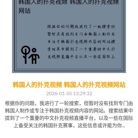
韩国人的扑克视频 韩国人的扑克视频网站
2026-01-05 13:29:32
根据你的问题，我进行了一轮搜索，但暂时没有找到专门由
韩国人制作或专注于韩国扑克视频内容的网站。搜索结果中
提到了一个重要的中文扑克视频直播平台，以及一些在国际
上备受关注的韩国扑克赛事，这些信息或许能为你...