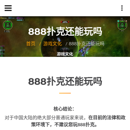
888扑克还能玩吗
首页
游戏文化
888扑克还能玩吗
888扑克还能玩吗
核心结论：
对于中国大陆的绝大部分普通玩家来说，
在目前的法律和政
策环境下，不建议您玩888扑克。