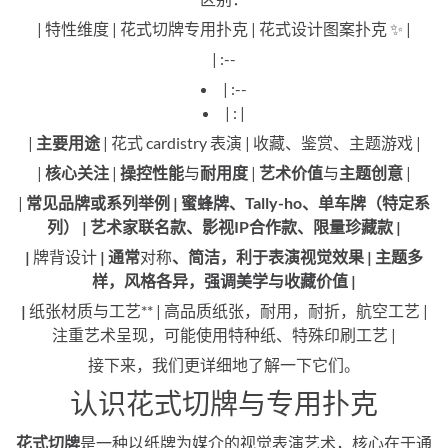
| 特性维度 | 花式切牌专用扑克 | 花式设计图案扑克 ✨ |
| :--
| :--
| : |
|
主要用途
| 花式 cardistry 表演 | 收藏、鉴赏、主题游戏 |
|
核心关注
|
操控性能
与
耐用度
|
艺术价值
与
主题创意
|
|
常见品牌或系列举例 | 蜜蜂牌、Tally-ho、单车牌（特定系
列） | 艺术家联名款、影视IP合作款、限量珍藏款 |
|
牌背设计
| 通常
对称
、简洁，利于表演视觉效果 | 主题多
样，风格各异，强调美学与收藏价值 |
|
纸张材质与工艺** | 高品质纸张，耐用，耐折，航空工艺 |
注重艺术呈现，可能使用特种纸、特殊印刷工艺 |
接下来，我们更详细地了解一下它们。
认识花式切牌与专用扑克
花式切牌
是一种以纸牌为媒介的视觉表演艺术，核心在于通