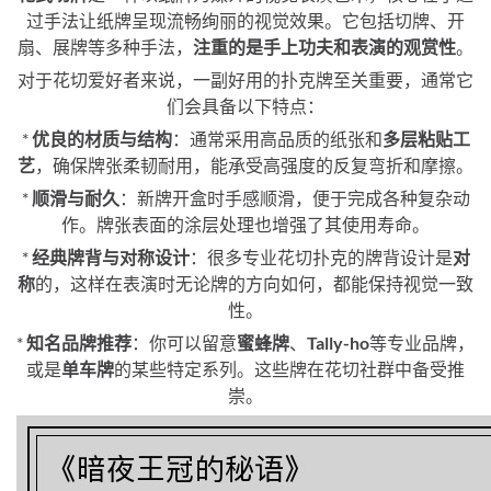
过手法让纸牌呈现流畅绚丽的视觉效果。它包括切牌、开
扇、展牌等多种手法，
注重的是手上功夫和表演的观赏性
。
对于花切爱好者来说，一副好用的扑克牌至关重要，通常它
们会具备以下特点：
*
优良的材质与结构
：通常采用高品质的纸张和
多层粘贴工
艺
，确保牌张柔韧耐用，能承受高强度的反复弯折和摩擦。
*
顺滑与耐久
：新牌开盒时手感顺滑，便于完成各种复杂动
作。牌张表面的涂层处理也增强了其使用寿命。
*
经典牌背与对称设计
：很多专业花切扑克的牌背设计是
对
称
的，这样在表演时无论牌的方向如何，都能保持视觉一致
性。
*
知名品牌推荐
：你可以留意
蜜蜂牌
、
Tally-ho
等专业品牌，
或是
单车牌
的某些特定系列。这些牌在花切社群中备受推
崇。