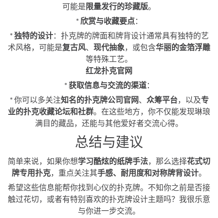
可能是
限量发行的珍藏版
。
*
欣赏与收藏要点
：
*
独特的设计
：扑克牌的牌面和牌背设计通常具有独特的艺
术风格，可能是
复古风
、
现代抽象
，或包含
华丽的金箔浮雕
等特殊工艺。
红龙扑克官网
*
获取信息与交流的渠道
：
* 你可以多关注
知名的扑克牌公司官网
、
众筹平台
，以及
专
业的扑克收藏论坛和社群
。在这些地方，你不仅能发现琳琅
满目的藏品，还能与其他爱好者交流心得。
总结与建议
简单来说，如果你想
学习酷炫的纸牌手法
，那么选择
花式切
牌专用扑克
，重点关注其
手感、耐用度和对称牌背设计
。
希望这些信息能帮你找到心仪的扑克牌。不知你之前是否接
触过花切，或者有特别喜欢的扑克牌设计主题吗？我很乐意
与你进一步交流。