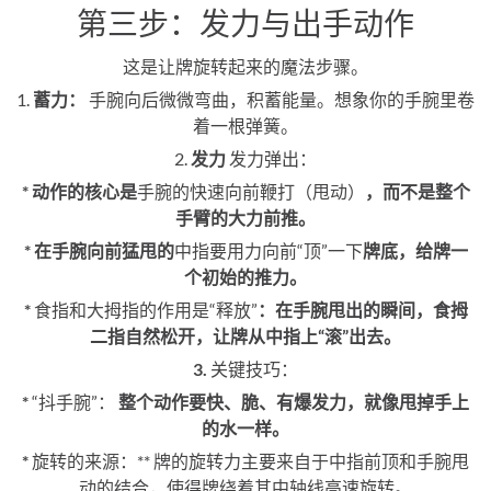
第三步：发力与出手动作
这是让牌旋转起来的魔法步骤。
1.
蓄力：
手腕向后微微弯曲，积蓄能量。想象你的手腕里卷
着一根弹簧。
2.
发力
发力弹出：
* 动作的核心是
手腕的快速向前鞭打（甩动）
，而不是整个
手臂的大力前推。
* 在手腕向前猛甩的
中指要用力向前“顶”一下
牌底，给牌一
个初始的推力。
*
食指和大拇指的作用是“释放”
：在手腕甩出的瞬间，食拇
二指自然松开，让牌从中指上“滚”出去。
3.
关键技巧：
*
“抖手腕”：
整个动作要快、脆、有爆发力，就像甩掉手上
的水一样。
*
旋转的来源：** 牌的旋转力主要来自于中指前顶和手腕甩
动的结合，使得牌绕着其中轴线高速旋转。