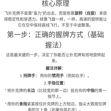
核心原理
飞扑克牌不是靠“蛮力”扔出去，而是依靠
旋转（自旋）
来获
得稳定性和穿透力。就像飞盘一样，一样，高速的旋转能让
它在空中保持直线飞行，不至于中途飘落。
第一步：正确的握牌方式（基础
握法）
这是最关键的一步，决定了你能否让扑克牌有效地旋转起
来。
握法详解：
1.
持牌手：
用你的
惯用手
（例如右手）。
2.
手指位置：
* 将扑克牌的
长边
（比较宽的那一边）抵在你的
中指
的第一
指节上。
* 用你的
食指
紧紧按住扑克牌的上方短边，指尖大致按在牌
面的左上角（如果你是右手）。