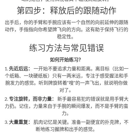
第四步：释放后的跟随动作
出手后，你的手臂和手腕应该有一个自然的向前延伸的跟随
动作，手指指向你希望牌飞向的方向。这有助于保持飞行的
稳定性。
练习方法与常见错误
如何开始练习？
1.
先近后远：
一开始不要追求力量和距离。离目标（比如一
个纸箱、一块硬纸板）只有一两米远，专注于感受握法和手
腕发力的感觉。听到牌旋转着“嗖”的一声飞出，就说明你做
对了。
2.
专注旋转，而非力量：
新手最容易犯的错误就是用手臂大
力扔。记住，力量来自于手腕的瞬间爆发，而不是手臂的蛮
力。
3.
大量重复：
肌肉记忆是关键。准备一副便宜的扑克牌，不
断地练习握牌和出手的感觉。