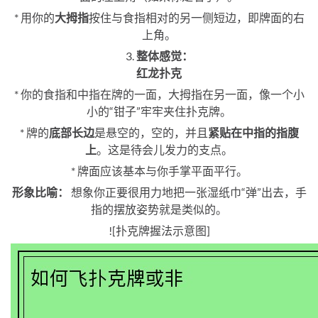
* 用你的
大拇指
按住与食指相对的另一侧短边，即牌面的右
上角。
3.
整体感觉：
红龙扑克
* 你的食指和中指在牌的一面，大拇指在另一面，像一个小
小的“钳子”牢牢夹住扑克牌。
* 牌的
底部长边
是悬空的，空的，并且
紧贴在中指的指腹
上
。这是待会儿发力的支点。
* 牌面应该基本与你手掌平面平行。
形象比喻：
想象你正要很用力地把一张湿纸巾“弹”出去，手
指的摆放姿势就是类似的。
![扑克牌握法示意图]