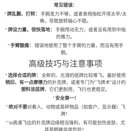
常见错误：
*
牌乱飘、打转：
手腕发力不够，或者食拇指松开得太早/太
晚，导致旋转轴心不稳。
*
牌没力量，很快落地：
手腕甩动无力，或者没有用到中指
的推力。
*
手臂酸痛：
错误地使用了整个手臂的力量，而没有用手
腕。
高级技巧与注意事项
*
选择合适的牌：
全新的、光滑的纸牌比较难飞。最好使用
稍旧、有一点摩擦力
的扑克牌，或者专门为“飞牌术”设计的
塑料涂层牌
，它们更耐用，飞行也更稳定。
*
安全第一！
*
绝对不要
对着人、动物或易碎物品（如窗户、显示器）飞
牌！
* \b高速飞出的扑克牌边缘相当锋利，有可能划伤皮肤，尤
其是眼睛非常危险！