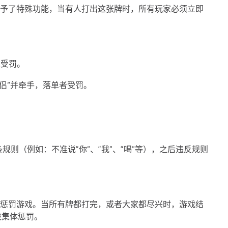
予了特殊功能，当有人打出这张牌时，所有玩家必须立即
人受罚。
伴侣”并牵手，落单者受罚。
则（例如：不准说“你”、“我”、“喝”等），之后违反规则
和惩罚游戏。当所有牌都打完，或者大家都尽兴时，游戏结
被集体惩罚。