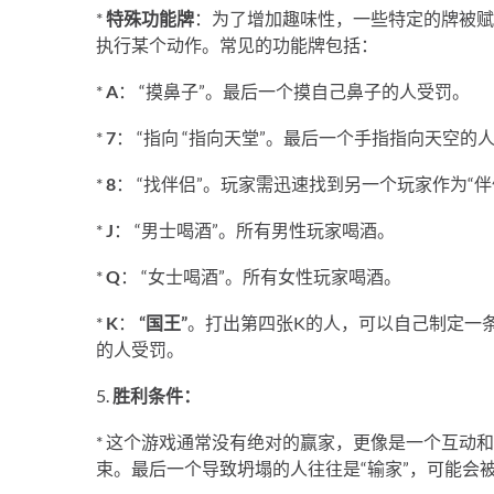
*
特殊功能牌
：为了增加趣味性，一些特定的牌被赋
执行某个动作。常见的功能牌包括：
*
A
： “摸鼻子”。最后一个摸自己鼻子的人受罚。
*
7
： “指向 “指向天堂”。最后一个手指指向天空的
*
8
： “找伴侣”。玩家需迅速找到另一个玩家作为“
*
J
： “男士喝酒”。所有男性玩家喝酒。
*
Q
： “女士喝酒”。所有女性玩家喝酒。
*
K
：
“国王”
。打出第四张K的人，可以自己制定一条规
的人受罚。
5.
胜利条件：
* 这个游戏通常没有绝对的赢家，更像是一个互动
束。最后一个导致坍塌的人往往是“输家”，可能会