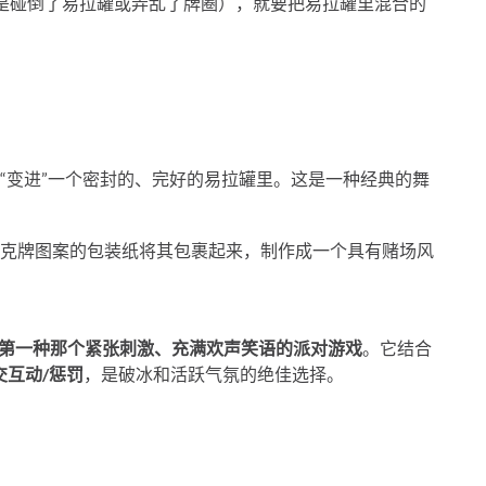
是碰倒了易拉罐或弄乱了牌圈），就要把易拉罐里混合的
“变进”一个密封的、完好的易拉罐里。这是一种经典的舞
克牌图案的包装纸将其包裹起来，制作成一个具有赌场风
是第一种那个紧张刺激、充满欢声笑语的派对游戏
。它结合
交互动/惩罚
，是破冰和活跃气氛的绝佳选择。