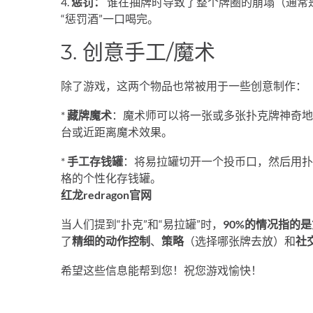
4.
惩罚：
谁在抽牌时导致了整个牌圈的崩塌（通常
“惩罚酒”一口喝完。
3. 创意手工/魔术
除了游戏，这两个物品也常被用于一些创意制作：
*
藏牌魔术
：魔术师可以将一张或多张扑克牌神奇地
台或近距离魔术效果。
*
手工存钱罐
：将易拉罐切开一个投币口，然后用扑
格的个性化存钱罐。
红龙redragon官网
当人们提到“扑克”和“易拉罐”时，
90%的情况指的
了
精细的动作控制
、
策略
（选择哪张牌去放）和
社
希望这些信息能帮到您！祝您游戏愉快！