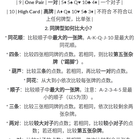
| 9 |
One Pair
|
一对
| 5♦ 5♠ Q♥ 10♣ 4♦ | 一个对子 |
| 10 |
High Card
|
高牌
| A♦ Q♠ 10♥ 5♣ 3♦ | 不符合 不符合以
上任何牌型，比单张 |
2. 同牌型如何比大小？
*
同花顺
：比较顺子中
最大的一张牌
。A-K-Q-J-10 是最大的
同花顺。
*
四条
：比较四张相同牌的点数。若相同，则比较
第五张杂
牌（“踢脚”）
。
*
葫芦
：比较
三条
的点数。若相同，再比较
一对
的点数。
*
同花
：从大到小依次比较每张牌的点数。
*
顺子
：比较顺子中
最大的一张牌
。注意：A-2-3-4-5 是最
小的顺子（以5为顶）。
*
三条
：比较三张相同牌的点数。若相同，依次比较剩余两
张杂牌。
*
两对
：比较
较大对子
的点数；若相同，比较
较小对子
的点
数；若还相同，比较
第五张杂牌
。