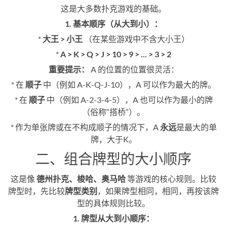
这是大多数扑克游戏的基础。
1. 基本顺序（从大到小）：
*
大王 > 小王
（在某些游戏中不含大小王）
*
A > K > Q > J > 10 > 9 > ... > 3 > 2
重要提示：
A 的位置的位置很灵活：
* 在
顺子
中（例如 A-K-Q-J-10），A 可以作为最大的牌。
* 在
顺子
中（例如 A-2-3-4-5），A 也可以作为最小的牌
（俗称“搭桥”）。
* 作为单张牌或在不构成顺子的情况下，A
永远
是最大的单
牌，大于K。
二、组合牌型的大小顺序
这是像
德州扑克、梭哈、奥马哈
等游戏的核心规则。比较
牌型时，先比较
牌型类别
，如果牌型相同，相同，再按该牌
型的具体规则比较。
1. 牌型从大到小顺序：