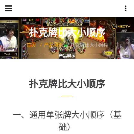
扑克牌比大小顺序
首页
产品展示
扑克牌比大小顺序
扑克牌比大小顺序
一、通用单张牌大小顺序（基
础）