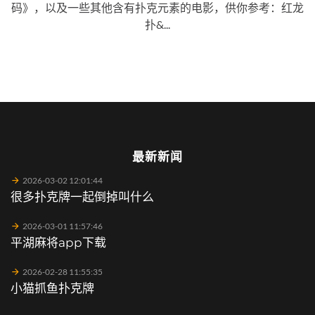
码》，以及一些其他含有扑克元素的电影，供你参考：红龙
扑&...
最新新闻
2026-03-02 12:01:44
很多扑克牌一起倒掉叫什么
2026-03-01 11:57:46
平湖麻将app下载
2026-02-28 11:55:35
小猫抓鱼扑克牌