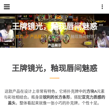
王牌镜光，釉现唇间魅惑
首页
产品展示
王牌镜光，釉现唇间魅惑
王牌镜光，釉现唇间魅惑
这款产品在设计上非常有特色，它将扑克牌中的
方块A
元素
与彩妆相结合。瓶身是
锐利的长方条形
，搭配
亚克力质感的
盖头
，整体看起来就像一张小巧的扑克牌，个性十足。