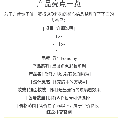
产品亮点一览
为了方便你了解，我将这款唇釉的核心信息整理在了下面的
表格里：
| 项目 | 详细说明 |
| :--
| :--
|
|
品牌
| 浮气Fomomy |
|
产品系列
| 反派角色彩妆系列 |
|
产品名
| 反派方块A钻石镜面唇釉 |
|
设计灵感
| 扑克牌中的
方块A
|
|
妆效
|
镜面妆效
，能打造出流行的玻璃唇效果 |
|
色号数量
| 拥有
6个
色号可供选择 |
|
价格范围
| 售价在
百元以下
，属于平价彩妆 |
红龙扑克官网