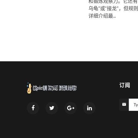
和锻炼观察力。它还有
乌龟”或“接龙”，但规
详细介绍最...
订阅
Ty