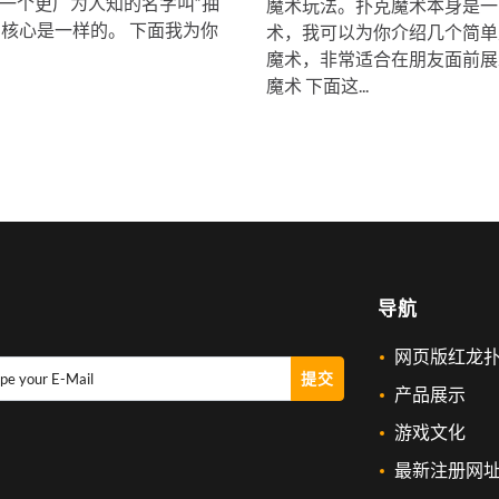
一个更广为人知的名字叫“抽
魔术玩法️。扑克魔术本身是
则核心是一样的。 下面我为你
术，我可以为你介绍几个简单
魔术，非常适合在朋友面前展
魔术 下面这...
导航
网页版红龙
提交
pe your E-Mail
产品展示
游戏文化
最新注册网