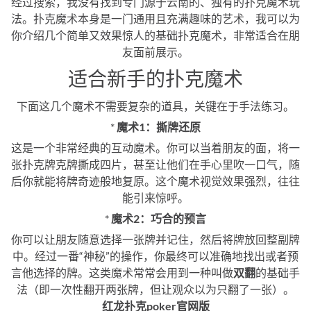
经过搜索，我没有找到专门源于云南的、独有的扑克魔术玩
法️。扑克魔术本身是一门通用且充满趣味的艺术，我可以为
你介绍几个简单又效果惊人的基础扑克魔术，非常适合在朋
友面前展示。
适合新手的扑克魔术
下面这几个魔术不需要复杂的道具，关键在于手法练习。
*
魔术1：撕牌还原
这是一个非常经典的互动魔术。你可以当着朋友的面，将一
张扑克牌克牌撕成四片，甚至让他们在手心里吹一口气，随
后你就能将牌奇迹般地复原。这个魔术视觉效果强烈，往往
能引来惊呼。
*
魔术2：巧合的预言
你可以让朋友随意选择一张牌并记住，然后将牌放回整副牌
中。经过一番“神秘”的操作，你最终可以准确地找出或者预
言他选择的牌。这类魔术常常会用到一种叫做
双翻
的基础手
法（即一次性翻开两张牌，但让观众以为只翻了一张）。
红龙扑克poker官网版