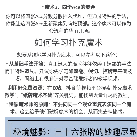
*
魔术3：四份Ace的聚会
你可以将四张Ace分散分散插入牌堆，但通过特殊的手法，
你能让这四张Ace重新聚集到牌堆顶部。这个魔术可以作为
一套流程的华丽开场。
如何学习扑克魔术
想要系统地学习扑克魔术，可以参考以下路径：
*
从基础手法开始
：真正迷人的魔术往往依赖于娴熟的手法
而非特殊道具。建议你先学习如
双翻
、
假切
、
控牌
等基础技
巧。网络上有很多针对零基础爱好者的教学视频。
*
利用好免费资源
：在
B站
、
抖音
等视频平台搜索“
扑克魔术
教学
”、“
纸牌魔术基础
”等关键词，能找到大量详尽的教程。
*
遵循魔术师的原则
：
不要向同一个观众重复表演同一个魔
术
。这会给予他们破解魔术的机会，从而失去神秘感。